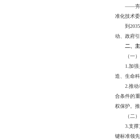
——
准化技术委
到20
动、政府引
二、主
（一）
1.加
造、生命科
2.推
合条件的
权保护。推
（二）
3.支
键标准领先