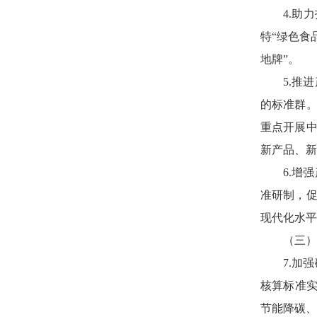
4.助
特“绿色食
地牌”。
5.推
的标准群
重点开展
新产品、新
6.增
准研制，
现代化水平
（三）
7.加
核算标准实
节能降碳、