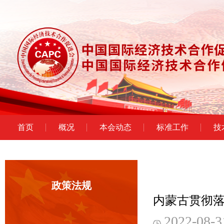
首页
概况
本会动态
标准工作
技
政策法规
内蒙古贯彻
2022-08-3